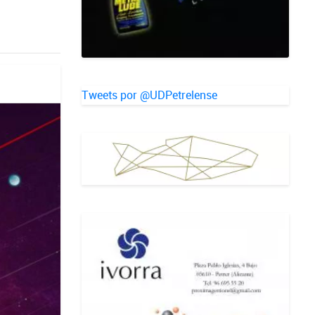
Tweets por @UDPetrelense