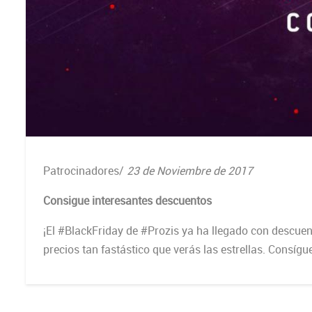
Patrocinadores
/
23 de Noviembre de 2017
Consigue interesantes descuentos
¡El #BlackFriday de #Prozis ya ha llegado con descue
precios tan fastástico que verás las estrellas. Consíg