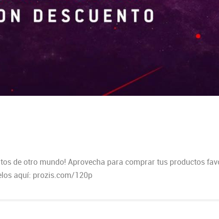
ntos de otro mundo! Aprovecha para comprar tus productos favo
uelos aquí: prozis.com/120p