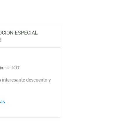
CION ESPECIAL
S
bre de 2017
 interesante descuento y
más