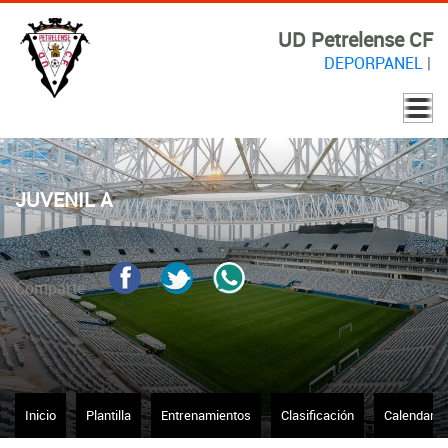
UD Petrelense CF
DEPORPANEL
|
JUVENIL A
Comparte
Inicio
Plantilla
Entrenamientos
Clasificación
Calendario