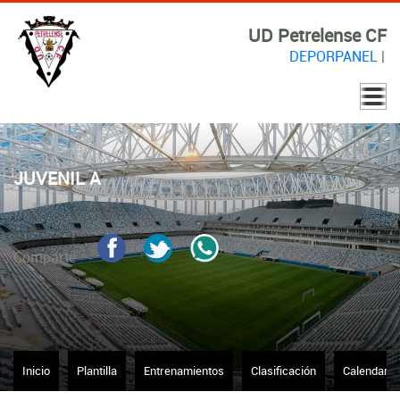
UD Petrelense CF
DEPORPANEL
|
JUVENIL A
Comparte
Inicio
Plantilla
Entrenamientos
Clasificación
Calendario