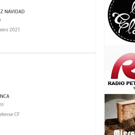
IZ NAVIDAD
0
pero 2021
ANCA
20
elense CF