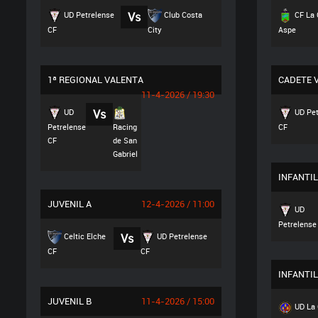
UD Petrelense
Vs
Club Costa
CF La 
CF
City
Aspe
1ª REGIONAL VALENTA
CADETE 
11-4-2026 / 19:30
UD
Vs
UD Pet
Petrelense
Racing
CF
CF
de San
Gabriel
INFANTIL
JUVENIL A
12-4-2026 / 11:00
UD
Petrelense
Celtic Elche
Vs
UD Petrelense
CF
CF
INFANTIL
JUVENIL B
11-4-2026 / 15:00
UD La 