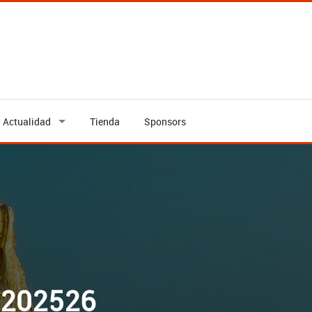
Actualidad
Tienda
Sponsors
LA DIPUTACIÓN
202526
202526
TSAL 2026