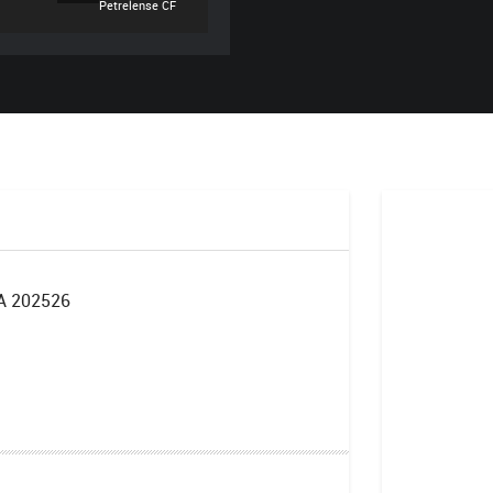
Petrelense CF
 202526