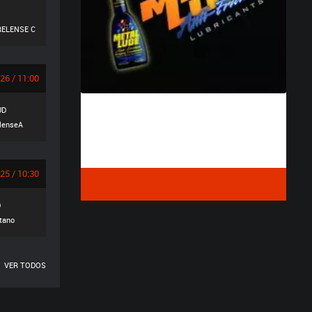
ELENSE C
26 / 11:00
UD
elenseA
25 / 10:30
D
tano
VER TODOS