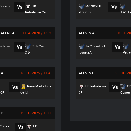
Coca de
Vs
UD
MONOVER
Vs
Petrelense CF
FUSIO B
UDPETR
VALENTA
11-4-2026 / 12:30
ALEVIN A
10-1-20
relense
Vs
Club Costa
Ibi Ciudad del
Vs
City
jugueteA
Petr
 A
18-10-2025 / 11:45
ALEVIN B
25-10-20
Vs
Peña Madridista
UD Petrelense
Vs
C
 CF
de Ibi
CF
Contes
 B
19-10-2025 / 15:00
Coca -
Vs
UD